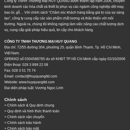
Công ty TNHH Thương Mại HUY QUANG được thành lập năm 2006, chuyên
kinh doanh các hóa chất và thiết bị phục vụ các ngành công nghiệp dệt may,
bao bì, gỗ… Với chính sách “Chăm sóc khách hàng bằng giá trị của sự sáng
tạo”, công ty cung cấp các sản phẩm chất lượng và thân thiện với môi
trường. Ngoài ra, chúng tôi không ngừng làm việc nâng cao chất lượng dịch
vụ, cung cấp giải pháp hiệu quả, tin cậy cho khách hàng.
CÔNG TY TNHH THƯƠNG MẠI HUY QUANG
Địa chỉ: 72/55 đường 304, phường 25, quận Bình Thạnh, Tp. Hồ Chí Minh,
Việt Nam.
GPĐKKD số 0304588785 do sở KHĐT TP Hồ Chí Minh cấp ngày 02/10/2006
Điện thoại: 028 3 899 22 08
Fax: 028 3 51 75 74
Email: contact@huyquangltd.com
Website:
www.huyquangltd.com
Đại diện pháp luật: Vương Ngọc Linh
Chính sách
> Chính sách & Quy định chung
> Quy định và hình thức thanh toán
> Chính sách vận chuyển
> Chính sách bảo hành
> Chính sách bảo mật