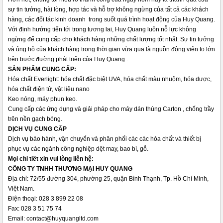
sự tin tưởng, hài lòng, hợp tác và hỗ trợ không ngừng của tất cả các khách
hàng, các đối tác kinh doanh trong suốt quá trình hoạt động của Huy Quang.
Với định hướng tiến tới trong tương lai, Huy Quang luôn nỗ lực không
ngừng để cung cấp cho khách hàng những chất lượng tốt nhất. Sự tin tưởng
và ủng hộ của khách hàng trong thời gian vừa qua là nguồn động viên to lớn
trên bước đường phát triển của Huy Quang .
SẢN PHẨM CUNG CẤP:
Hóa chất Everlight: hóa chất đặc biệt UVA, hóa chất màu nhuộm, hóa dược,
hóa chất điện tử, vật liệu nano
Keo nóng, máy phun keo.
Cung cấp các ứng dụng và giải pháp cho máy dán thùng Carton , chống trầy
trên nền gạch bóng.
DỊCH VỤ CUNG CẤP
Dịch vụ bảo hành, vận chuyển và phân phối các các hóa chất và thiết bị
phục vụ các ngành công nghiệp dệt may, bao bì, gỗ.
Mọi chi tiết xin vui lòng liên hệ:
CÔNG TY TNHH THƯƠNG MẠI HUY QUANG
Địa chỉ: 72/55 đường 304, phường 25, quận Bình Thạnh, Tp. Hồ Chí Minh,
Việt Nam.
Điện thoại: 028 3 899 22 08
Fax: 028 3 51 75 74
Email: contact@huyquangltd.com