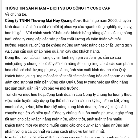
THÔNG TIN SẢN PHẦM – DỊCH VỤ DO CÔNG TY CUNG CẤP
Về chúng tôi,
Công ty TNHH Thương Mại Huy Quang
được thành lập năm 2006, chuyên
kinh doanh các hóa chất và thiết bị phục vụ các ngành công nghiệp dệt may,
bao bì, gỗ… Với chính sách “Chăm sóc khách hàng bằng giá trị của sự sáng
tạo”, công ty cung cấp các sản phẩm chất lượng và thân thiện với môi
trường. Ngoài ra, chúng tôi không ngừng làm việc nâng cao chất lượng dịch
vụ, cung cấp giải pháp hiệu quả, tin cậy cho khách hàng.
Đồng thời, với tất cả những uy tín, kinh nghiệm và tiềm lực sẵn có của
mình,công ty chúng tôi có đầy đủ khả năng để cung ứng tất cả các sản phẩm
hóa chất có chất lượng phục vụ các ngành sản xuất kinh doanh của Quý
khách hàng, cung ứng một cách tốt nhất các mặt hàng hóa chất phục vụ bảo
đảm cho sự phát triển bền vững của Quý Công ty trong việc gia tăng năng
lực sản xuất, gắn liền với bảo vệ môi trường.
Tôn chỉ và mục tiêu hoạt động kinh doanh của Công ty chúng tôi luôn ý thức
việc huấn luyện, xây dựng tập thể nhân viên có tính kỷ luật, đoàn kết, vững
mạnh.có đạo đức, kiến thức, kỹ năng trong kinh doanh, làm việc một cách
chuyên nghiệp và hiệu quả. Công ty chúng tôi luôn muốn phục vụ ngày càng
tốt hơn cho các khách hàng hiện hữu, đồng thời, phát triển thêm nhiều
khách hàng mới với mong muốn cung cấp cho quý khách hàng những sản
phẩm với giá cả tôt nhất và cung cách phục vụ tận tình nhất.
Hơn hết, chúng tôi hiểu rõ thành công của ngày hôm nay là thành quả của