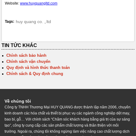
Website:
www.huyquangltd.com
huy quang co.
ltd
Tags:
,
TIN TỨC KHÁC
Chính sách bảo hành
Chính sách vận chuyển
Quy định và hình thức thanh toán
Chính sách & Quy định chung
Về chúng tôi
Công ty TNHH Thương Mại HUY QUANG được thành lập năm 2006, chuyên
kinh doanh các hóa chất và thiết bị phục vụ các ngành công nghiệp dệt may,
bao bì, gỗ… Với chính sách “Chăm sóc khách hàng bằng giá trị của sự sáng
tạo”, công ty cung cấp các sản phẩm chất lượng và thân thiện với môi
trường. Ngoài ra, chúng tôi không ngừng làm việc nâng cao chất lượng dịch