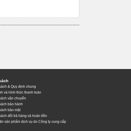
sách
sách & Quy định chung
nh và hình thức thanh toán
sách vận chuyển
sách bảo hành
sách bảo mật
sách đổi trả hàng và hoàn tiền
tin sản phẩm dịch vụ do Công ty cung cấp