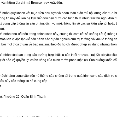
an và những địa chỉ mà Browser truy xuất đến.
 cá nhân quý khách với mục đích phù hợp và hoàn toàn tuân thủ nội dung của “Chín
ông tin này để liên hệ trực tiếp với bạn dưới các hình thức như: Gửi thư ngỏ, đơn đ
ỳ cung cấp thông tin sản phẩm, dịch vụ mới, thông tin về các sự kiện sắp tới hoặc
ng).
á nhân như đã nêu trong chính sách này, chúng tôi cam kết sẽ không tiết lộ thông 
một đơn vị độc lập để tiến hành các dự án nghiên cứu thị trường và khi đó thông 
ộc bởi một thỏa thuận về bảo mật mà theo đó họ chỉ được phép sử dụng những thô
n cá nhân của bạn trong các trường hợp thật sự cần thiết như sau: (a) Khi có yêu cầ
g tôi bảo vệ quyền lợi chính đáng của mình trước pháp luật; (c) Tình huống khẩn c
Khách hàng cung cấp trên hệ thống của chúng tôi trong quá trình cung cấp dịch vụ
ầu hủy các thông tin đã cung cấp.
n
g), Phường 25, Quận Bình Thạnh