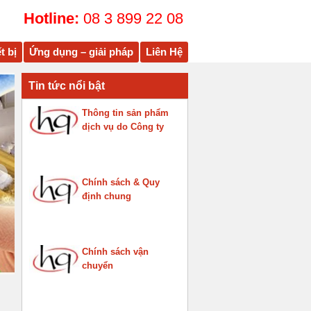
Hotline:
08 3 899 22 08
t bị
Ứng dụng – giải pháp
Liên Hệ
Tin tức nổi bật
Thông tin sản phẩm
dịch vụ do Công ty
cung cấp
Chính sách & Quy
định chung
Chính sách vận
chuyển