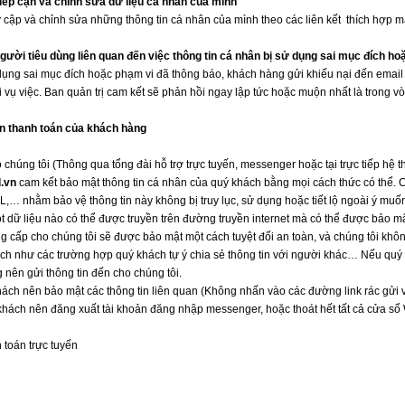
iếp cận và chỉnh sửa dữ liệu cá nhân của mình
y cập và chỉnh sửa những thông tin cá nhân của mình theo các liên kết thích hợp 
người tiêu dùng liên quan đến việc thông tin cá nhân bị sử dụng sai mục đích h
sử dụng sai mục đích hoặc phạm vi đã thông báo, khách hàng gửi khiếu nại đến e
 vụ việc. Ban quản trị cam kết sẽ phản hồi ngay lập tức hoặc muộn nhất là trong v
in thanh toán của khách hàng
chúng tôi (Thông qua tổng đài hỗ trợ trực tuyến, messenger hoặc tại trực tiếp hệ 
d.vn
cam kết bảo mật thông tin cá nhân của quý khách bằng mọi cách thức có thể.
L,… nhằm bảo vệ thông tin này không bị truy lục, sử dụng hoặc tiết lộ ngoài ý muố
t dữ liệu nào có thể được truyền trên đường truyền internet mà có thể được bảo m
g cấp cho chúng tôi sẽ được bảo mật một cách tuyệt đối an toàn, và chúng tôi khôn
hách như các trường hợp quý khách tự ý chia sẻ thông tin với người khác… Nếu qu
 nên gửi thông tin đến cho chúng tôi.
ch nên bảo mật các thông tin liên quan (Không nhấn vào các đường link rác gửi v
hách nên đăng xuất tài khoản đăng nhập messenger, hoặc thoát hết tất cả cửa sổ
 toán trực tuyến