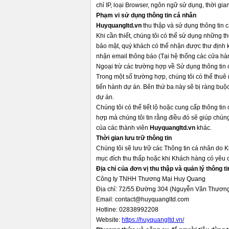
chỉ IP, loại Browser, ngôn ngữ sử dụng, thời gi
Phạm vi sử dụng thông tin cá nhân
Huyquangltd.vn
thu thập và sử dụng thông tin
Khi cần thiết, chúng tôi có thể sử dụng những th
bảo mật, quý khách có thể nhận được thư định k
nhận email thông báo (Tại hệ thống các cửa hà
Ngoại trừ các trường hợp về Sử dụng thông tin c
Trong một số trường hợp, chúng tôi có thể thuê 
tiến hành dự án. Bên thứ ba này sẽ bị ràng bu
dự án.
Chúng tôi có thể tiết lộ hoặc cung cấp thông ti
hợp mà chúng tôi tin rằng điều đó sẽ giúp chún
của các thành viên
Huyquangltd.vn
khác.
Thời gian lưu trữ thông tin
Chúng tôi sẽ lưu trữ các Thông tin cá nhân do 
mục đích thu thấp hoặc khi Khách hàng có yêu c
Địa chỉ của đơn vị thu thập và quản lý thông ti
Công ty TNHH Thương Mại Huy Quang
Địa chỉ: 72/55 Đường 304 (Nguyễn Văn Thươn
Email: contact@huyquangltd.com
Hotline: 02838992208
Website:
https://huyquangltd.vn/