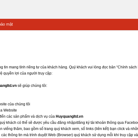
bảo mật
g tin mang tính riêng tư của khách hàng. Quý khách vui lòng đọc bản “Chính sác
ệ quyền lợi của người truy cập:
angltd.vn
sẽ giúp chúng tôi:
site của chúng tôi
ủa Website
 đến các sản phẩm và dịch vụ của
Huyquangltd.vn
 quý khách có thể sẽ được yêu cầu đăng nhập/đăng ký tài khoản thông qua Faceboo
ần viếng thăm, bao gồm số trang quý khách xem, số links (liên kết) bạn click và nhữ
p các thông tin mà trình duyệt Web (Browser) quý khách sử dụng mỗi khi truy cập v