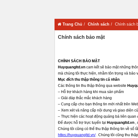
Trang Chủ
Chính sách
Chính sách 
Chính sách bảo mật
CHÍNH SÁCH BẢO MẬT
Huyquangltd.vn
cam kết sẽ bảo mật những thôn
mà chúng tôi thực hiện, nhằm tôn trọng và bảo v
Mục đích thu thập thông tin cá nhân
Các thông tin thu thập thông qua website
Huyqu
– Hỗ trợ khách hàng khi mua sản phẩm
– Giải đáp thắc mắc khách hàng
– Cung cấp cho bạn thông tin mới nhất trên Web
– Xem xét và nâng cấp nội dung và giao diện c
– Thực hiện các hoạt động quảng bá liên quan
Để được hỗ trợ trực tuyến tại
Huyquangltd.vn
,
Chúng tôi cũng có thể thu thập thông tin về số l
https://huyquangltd.vn/
. Chúng tôi cũng thu thậ