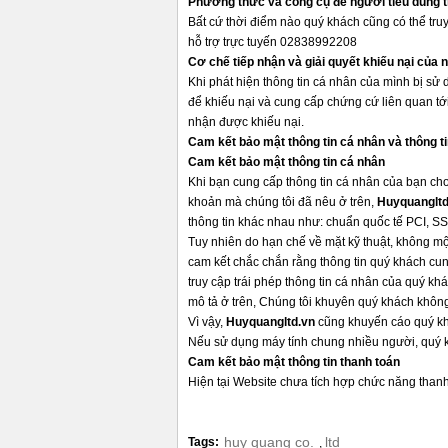
Phương thức và công cụ để người tiêu dùng t
Bất cứ thời điểm nào quý khách cũng có thể tru
hỗ trợ trực tuyến 02838992208
Cơ chế tiếp nhận và giải quyết khiếu nại của 
Khi phát hiện thông tin cá nhân của mình bị 
để khiếu nại và cung cấp chứng cứ liên quan tới
nhận được khiếu nại.
Cam kết bảo mật thông tin cá nhân và thông t
Cam kết bảo mật thông tin cá nhân
Khi bạn cung cấp thông tin cá nhân của bạn cho 
khoản mà chúng tôi đã nêu ở trên,
Huyquanglt
thông tin khác nhau như: chuẩn quốc tế PCI, SS
Tuy nhiên do hạn chế về mặt kỹ thuật, không mộ
cam kết chắc chắn rằng thông tin quý khách cun
truy cập trái phép thông tin cá nhân của quý k
mô tả ở trên, Chúng tôi khuyên quý khách không
Vì vậy,
Huyquangltd.vn
cũng khuyến cáo quý khá
Nếu sử dụng máy tính chung nhiều người, quý k
Cam kết bảo mật thông tin thanh toán
Hiện tại Website chưa tích hợp chức năng thanh
huy quang co.
ltd
Tags:
,