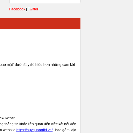
Facebook
|
Twitter
h bảo mật” dưới đây để hiểu hơn những cam kết
k/Twitter
ng thông tin khác liên quan đến việc kết nối đến
ào website
https://huyquangltd.vn/
, bao gồm: địa