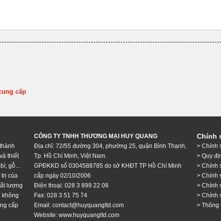
cung cấp
Chính 
CÔNG TY TNHH THƯƠNG MẠI HUY QUANG
thành
Địa chỉ: 72/55 đường 304, phường 25, quận Bình Thạnh,
> Chính 
à thiết
Tp. Hồ Chí Minh, Việt Nam.
> Quy đị
 bì, gỗ…
GPĐKKD số 0304588785 do sở KHĐT TP Hồ Chí Minh
> Chính 
trị của
cấp ngày 02/10/2006
> Chính 
hất lượng
Điện thoại: 028 3 899 22 08
> Chính 
i không
Fax: 028 3 51 75 74
> Chính 
ung cấp
Email: contact@huyquangltd.com
> Thông 
Website:
www.huyquangltd.com