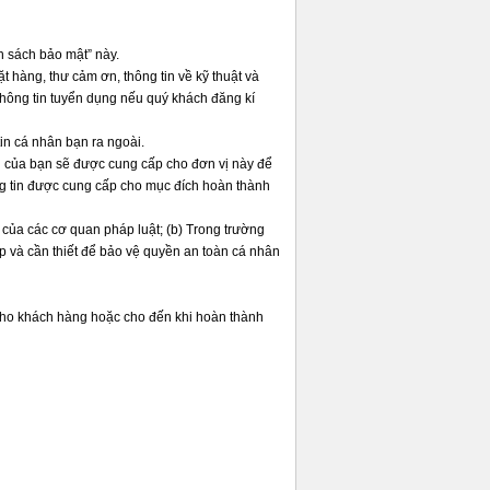
h sách bảo mật” này.
ặt hàng, thư cảm ơn, thông tin về kỹ thuật và
 thông tin tuyển dụng nếu quý khách đăng kí
tin cá nhân bạn ra ngoài.
tin của bạn sẽ được cung cấp cho đơn vị này để
ng tin được cung cấp cho mục đích hoàn thành
u của các cơ quan pháp luật; (b) Trong trường
ấp và cần thiết để bảo vệ quyền an toàn cá nhân
 cho khách hàng hoặc cho đến khi hoàn thành