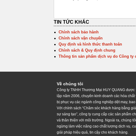
TIN TỨC KHÁC
Chính sách bảo hành
Chính sách vận chuyển
Quy định và hình thức thanh toán
Chính sách & Quy định chung
Thông tin sản phẩm dịch vụ do Công ty 
Về chúng tôi
Công ty TNHH Thương Mại HUY QUANG được 
lập năm 2006, chuyên kinh doanh các hóa chất v
bị phục vụ các ngành công nghiệp dệt may, bao
Với chính sách “Chăm sóc khách hàng bằng giá 
sự sáng tạo”, công ty cung cấp các sản phẩm c
và thân thiện với môi trường. Ngoài ra, chúng tô
ngừng làm việc nâng cao chất lượng dịch vụ, c
giải pháp hiệu quả, tin cậy cho khách hàng.