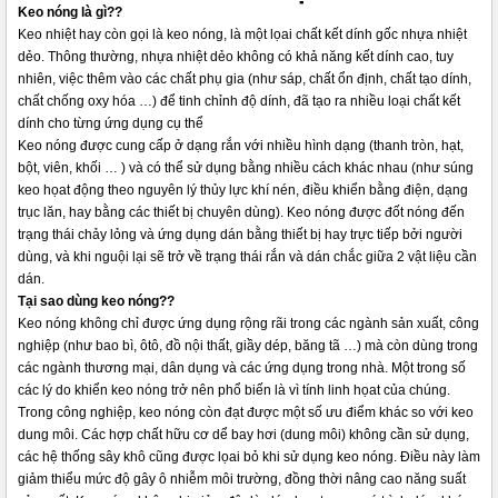
Keo nóng là gì??
Keo nhiệt hay còn gọi là keo nóng, là một lọai chất kết dính gốc nhựa nhiệt
dẻo. Thông thường, nhựa nhiệt dẻo không có khả năng kết dính cao, tuy
nhiên, việc thêm vào các chất phụ gia (như sáp, chất ổn định, chất tạo dính,
chất chống oxy hóa …) để tinh chỉnh độ dính, đã tạo ra nhiều loại chất kết
dính cho từng ứng dụng cụ thể
Keo nóng được cung cấp ở dạng rắn với nhiều hình dạng (thanh tròn, hạt,
bột, viên, khối … ) và có thể sử dụng bằng nhiều cách khác nhau (như súng
keo họat động theo nguyên lý thủy lực khí nén, điều khiển bằng điện, dạng
trục lăn, hay bằng các thiết bị chuyên dùng). Keo nóng được đốt nóng đến
trạng thái chảy lỏng và ứng dụng dán bằng thiết bị hay trực tiếp bởi người
dùng, và khi nguội lại sẽ trở về trạng thái rắn và dán chắc giữa 2 vật liệu cần
dán.
Tại sao dùng keo nóng??
Keo nóng không chỉ được ứng dụng rộng rãi trong các ngành sản xuất, công
nghiệp (như bao bì, ôtô, đồ nội thất, giầy dép, băng tã …) mà còn dùng trong
các ngành thương mại, dân dụng và các ứng dụng trong nhà. Một trong số
các lý do khiển keo nóng trở nên phổ biến là vì tính linh họat của chúng.
Trong công nghiệp, keo nóng còn đạt được một số ưu điểm khác so với keo
dung môi. Các hợp chất hữu cơ dể bay hơi (dung môi) không cần sử dụng,
các hệ thống sây khô cũng được lọai bỏ khi sử dụng keo nóng. Điều này làm
giảm thiểu mức độ gây ô nhiễm môi trường, đồng thời nâng cao năng suất