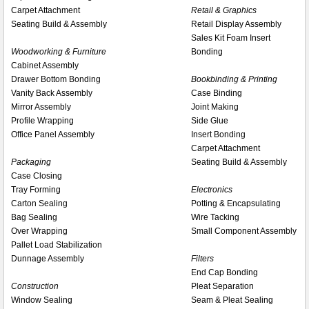
Carpet Attachment
Retail & Graphics
Seating Build & Assembly
Retail Display Assembly
Sales Kit Foam Insert
Woodworking & Furniture
Bonding
Cabinet Assembly
Drawer Bottom Bonding
Bookbinding & Printing
Vanity Back Assembly
Case Binding
Mirror Assembly
Joint Making
Profile Wrapping
Side Glue
Office Panel Assembly
Insert Bonding
Carpet Attachment
Packaging
Seating Build & Assembly
Case Closing
Tray Forming
Electronics
Carton Sealing
Potting & Encapsulating
Bag Sealing
Wire Tacking
Over Wrapping
Small Component Assembly
Pallet Load Stabilization
Dunnage Assembly
Filters
End Cap Bonding
Construction
Pleat Separation
Window Sealing
Seam & Pleat Sealing