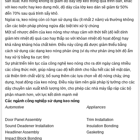
sản xuất. Keo nóng không bị giảm độ dày lớp keo trong quá trình dán, khác
với keo nước hay keo dung môi, độ dày của lớp keo dán sẽ giảm từ 50%
đến 70% sau quá trình sấy khô.
Ngòai ra, keo nóng còn có hạn sử dụng lâu (ít nhất 2 năm) và thường không
cần các biện pháp phòng ngừa đặc biệt khi xử lý chúng
Một số nhược điểm của keo nóng như nhạy cảm với thời tiết (độ kết dính
giảm khi nhiệt độ quá cao hay thấp so với khỏan nhiệt độ họat động) hay
khả năng kháng hóa chất kém. Điều này cũng đã được giảm thiểu bằng
cách sử dụng các dạng keo nóng phản ứng (ví dụ như phản ứng bởi độ ẩm
hay xử lý bằng tia cực tím)
Sự phát triển liên tục của công nghệ keo nóng cho ra đời ngày càng nhiều
các công thức mới, giúp nâng cao độ kết dính cho hầu hết các bề mặt dán,
cải thiện tính chất vật lý, bổ sung thêm các lựa chọn về độ nóng chảy, ứng
dụng, họat động của keo nóng. Điều này làm nên giải pháp lý tưởng cho các
dây chuyền sản xuất khối lượng lớn, cho phép các nhà máy lắp ráp các bộ
phận nhanh hơn, với lực kết dính mạnh mẽ
Các ngành công nghiệp sử dụng keo nóng
Automotive
Appliances
Door Panel Assembly
Trim Installation
Sound Deadener Installation
Insulation Bonding
Headliner Assembly
Gasketing
Impact Block Bonding