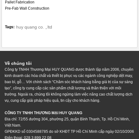
Pallet Fabrication
Pre-Fab Wall Construction
huy quang co.
ltd
Tags:
,
Về chúng tôi
Công ty TNHH Thương Mại HUY QUANG được thành lập năm 2006, chuyên
kinh doanh các hóa chất và thiết bị phục vụ các ngành công nghiệp dệt may,
bao bì, gỗ… Với chính sách “Chăm sóc khách hàng bằng giá trị của sự sáng
tạo”, công ty cung cấp các sản phẩm chất lượng và thân thiện với môi
trường. Ngoài ra, chúng tôi không ngừng làm việc nâng cao chất lượng dịch
vụ, cung cấp giải pháp hiệu quả, tin cậy cho khách hàng.
CÔNG TY TNHH THƯƠNG MẠI HUY QUANG
Địa chỉ: 72/55 đường 304, phường 25, quận Bình Thạnh, Tp. Hồ Chí Minh,
Việt Nam.
GPĐKKD số 0304588785 do sở KHĐT TP Hồ Chí Minh cấp ngày 02/10/2006
Điện thoại: 028 3 899 22 08